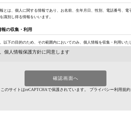
報とは、個人に関する情報であり、お名前、生年月日、性別、電話番号、電
を識別し得る情報をいいます。
情報の収集・利用
、以下の目的のため、その範囲内においてのみ、個人情報を収集・利用いた
よる個人情報の収集・利用は、お客様の自発的な提供によるものであり、お
、個人情報保護方針に同意します
針に則って個人情報を利用することをお客様が許諾したものとします。
注文された当社の商品をお届けするうえで必要な業務
商品の案内など、お客様に有益かつ必要と思われる情報の提供
このサイトはreCAPTCHAで保護されています。
プライバシー
利用規約
務遂行上で必要となる当社からの問い合わせ、確認、およびサービス向上のた
種のお問い合わせ対応
情報の第三者提供
、法令に基づく場合等正当な理由によらない限り、事前に本人の同意を得る