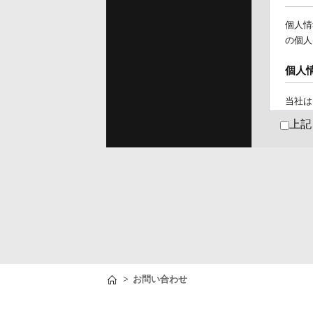
個人情
の個人
個人
当社は
当社に
上記
が本方
ご
新
業
各
>
個人
お問い合わせ
当社は