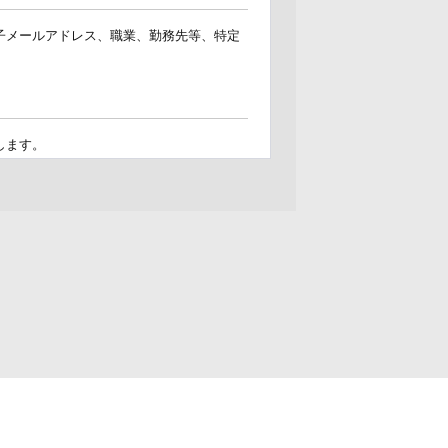
子メールアドレス、職業、勤務先等、特定
します。
客様が個人情報を提供された場合は、当社
めの意見収集
ことなく、個人情報を第三者に開示・提供