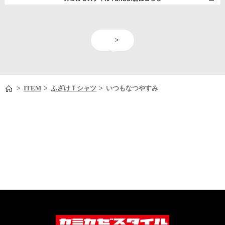
<
>
>
>
>
ITEM
ふざけＴシャツ
いつもなつやすみ