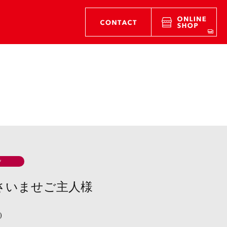
ツ
さいませご主人様
)