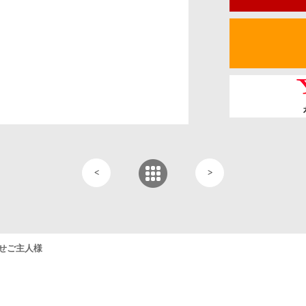
<
>
せご主人様