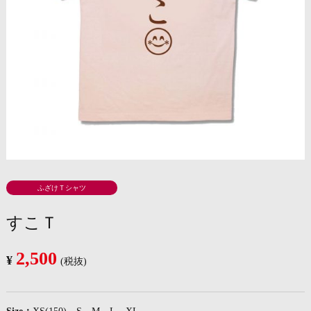
ふざけＴシャツ
すこＴ
2,500
¥
(税抜)