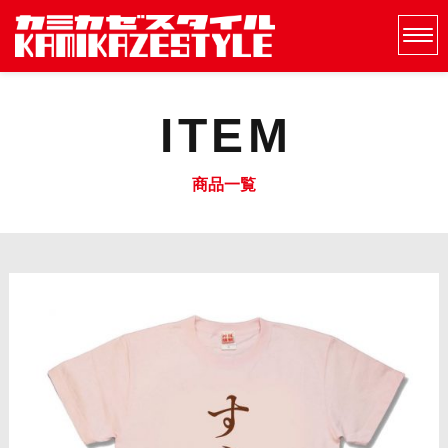
ITEM
商品一覧