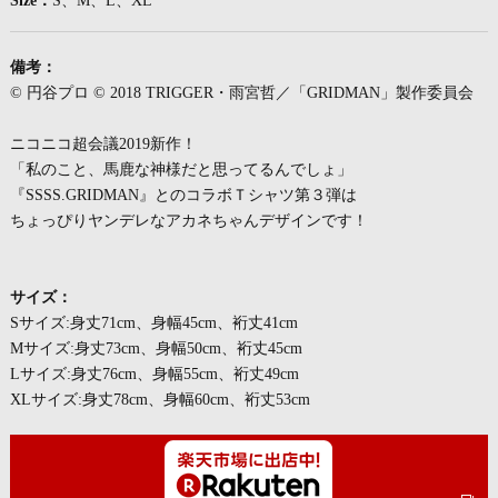
Size：
S、M、L、XL
備考：
© 円谷プロ © 2018 TRIGGER・雨宮哲／「GRIDMAN」製作委員会
ニコニコ超会議2019新作！
「私のこと、馬鹿な神様だと思ってるんでしょ」
『SSSS.GRIDMAN』とのコラボＴシャツ第３弾は
ちょっぴりヤンデレなアカネちゃんデザインです！
サイズ：
Sサイズ:身丈71cm、身幅45cm、裄丈41cm
Mサイズ:身丈73cm、身幅50cm、裄丈45cm
Lサイズ:身丈76cm、身幅55cm、裄丈49cm
XLサイズ:身丈78cm、身幅60cm、裄丈53cm