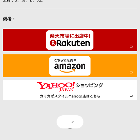
Size：
S、M、L、XL
備考：
<
>