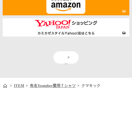
<
>
>
>
>
ITEM
有名Youtuber愛用Ｔシャツ
クマキック