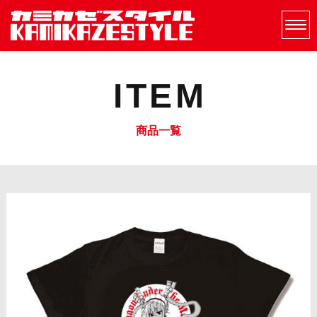
ITEM
商品一覧