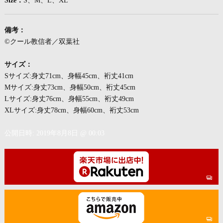
Size：
S、M、L、XL
備考：
©クール教信者／双葉社
サイズ：
Sサイズ:身丈71cm、身幅45cm、裄丈41cm
Mサイズ:身丈73cm、身幅50cm、裄丈45cm
Lサイズ:身丈76cm、身幅55cm、裄丈49cm
XLサイズ:身丈78cm、身幅60cm、裄丈53cm
公開日時: 2019年8月8日 @ 00:03