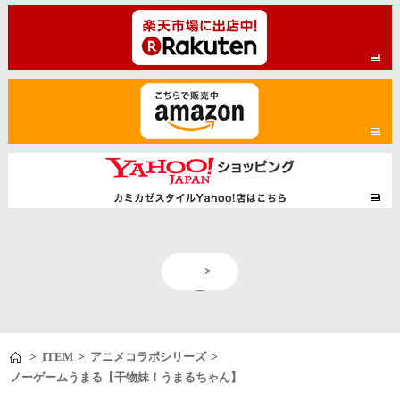
<
>
>
>
>
ITEM
アニメコラボシリーズ
ノーゲームうまる【干物妹！うまるちゃん】