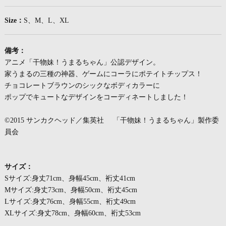
Size：
S、M、L、XL
備考：
アニメ「干物妹！うまるちゃん」公認デザイン。
家うまるの三種の神器、ゲームにコーラにポテイトチップス！
チョコレートブラウンのシックなボディカラーに
ポップでキュートなデザインをコーディネートしました！
©2015 サンカクヘッド／集英社 「干物妹！うまるちゃん」製作委
員会
サイズ：
Sサイズ:身丈71cm、身幅45cm、裄丈41cm
Mサイズ:身丈73cm、身幅50cm、裄丈45cm
Lサイズ:身丈76cm、身幅55cm、裄丈49cm
XLサイズ:身丈78cm、身幅60cm、裄丈53cm