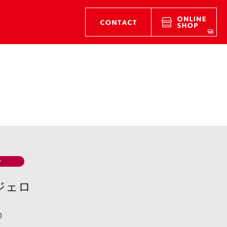
ツ
ジェロ
)