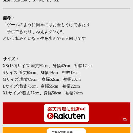
Size：
XS(150)、S、M、L、XL
備考：
「ゲームのように簡単にはお金もうけできたり
子供できたりしねえよクソが!」
という私みたいな人生を歩んでる人向けです
サイズ：
XS(150)サイズ:着丈59cm、身幅42cm、袖幅17cm
Sサイズ:着丈65cm、身幅49cm、袖幅19cm
Mサイズ:着丈69cm、身幅52cm、袖幅20cm
Lサイズ:着丈73cm、身幅55cm、袖幅22cm
XLサイズ:着丈77cm、身幅58cm、袖幅24cm