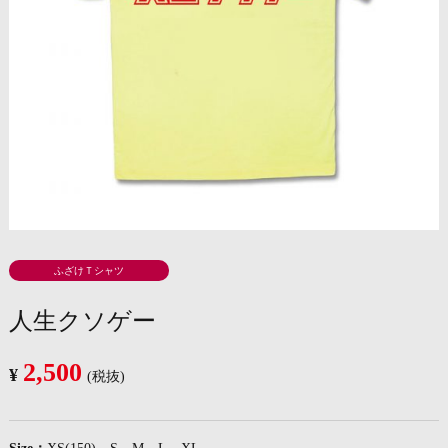
ふざけＴシャツ
人生クソゲー
2,500
¥
(税抜)