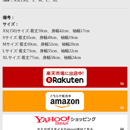
Size：
XS(150)、S、M、L、XL
備考：
サイズ：
XS(150)サイズ:着丈59cm、身幅42cm、袖幅17cm
Sサイズ:着丈65cm、身幅49cm、袖幅19cm
Mサイズ:着丈69cm、身幅52cm、袖幅20cm
Lサイズ:着丈73cm、身幅55cm、袖幅22cm
XLサイズ:着丈77cm、身幅58cm、袖幅24cm