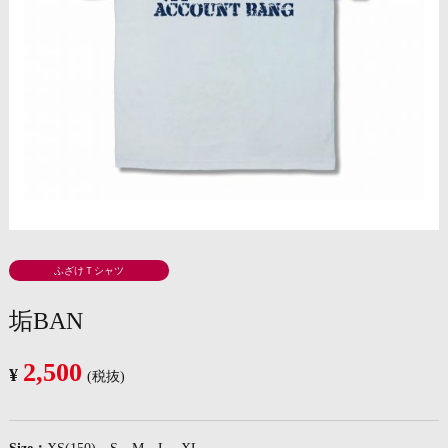
ふざけＴシャツ
垢BAN
2,500
¥
(税抜)