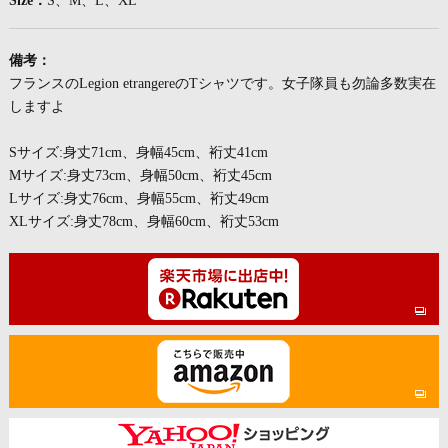
Size：
S、M、L、XL
備考：
フランスのLegion etrangereのTシャツです。女子隊員も勿論多数実在
しますよ
Sサイズ:身丈71cm、身幅45cm、裄丈41cm
Mサイズ:身丈73cm、身幅50cm、裄丈45cm
Lサイズ:身丈76cm、身幅55cm、裄丈49cm
XLサイズ:身丈78cm、身幅60cm、裄丈53cm