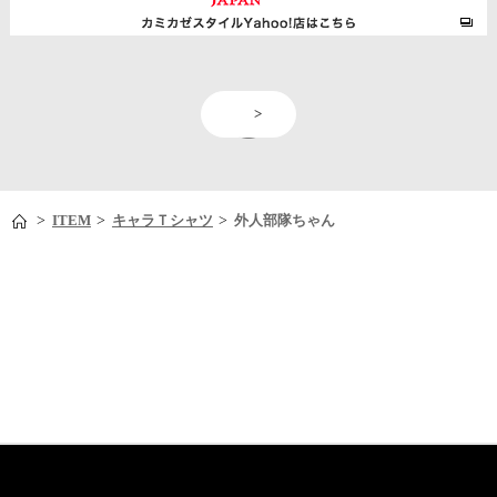
<
>
>
>
>
ITEM
キャラＴシャツ
外人部隊ちゃん