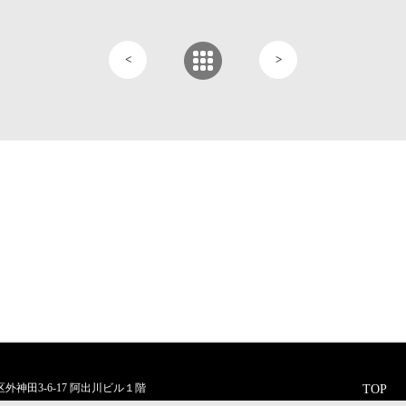
<
>
区外神田3-6-17 阿出川ビル１階
TOP