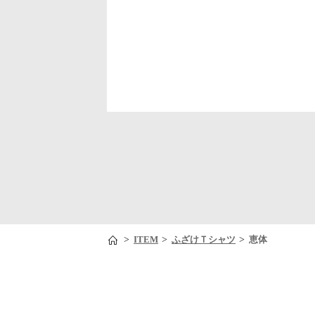
>
>
>
ITEM
ふざけＴシャツ
恵体