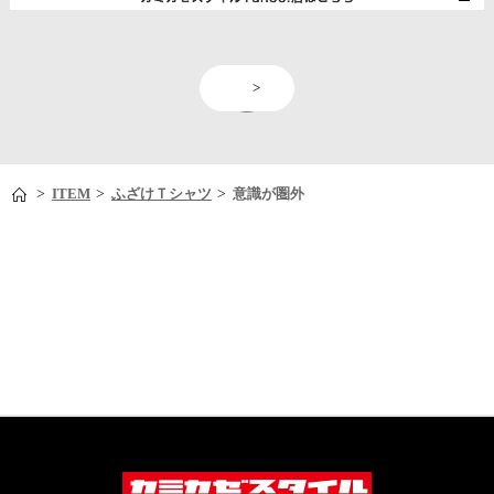
<
>
>
>
>
ITEM
ふざけＴシャツ
意識が圏外