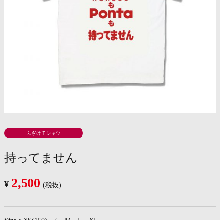
ふざけＴシャツ
持ってません
2,500
¥
(税抜)