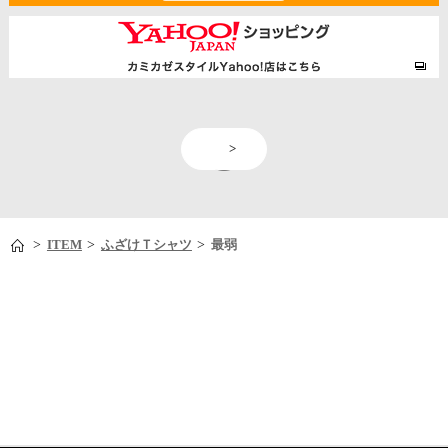
<
>
>
>
>
ITEM
ふざけＴシャツ
最弱