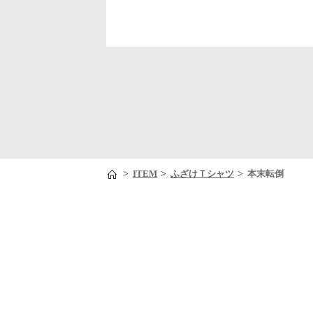
>
>
>
ITEM
ふざけＴシャツ
本末転倒