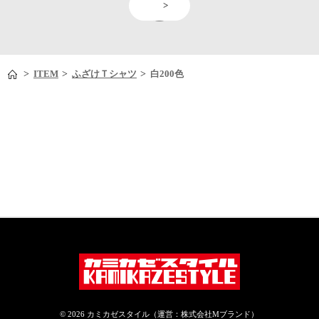
<
>
>
>
>
ITEM
ふざけＴシャツ
白200色
© 2026 カミカゼスタイル（運営：株式会社Mブランド）