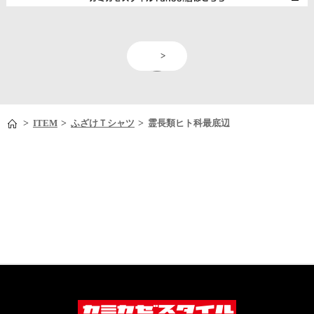
<
>
>
>
>
ITEM
ふざけＴシャツ
霊長類ヒト科最底辺