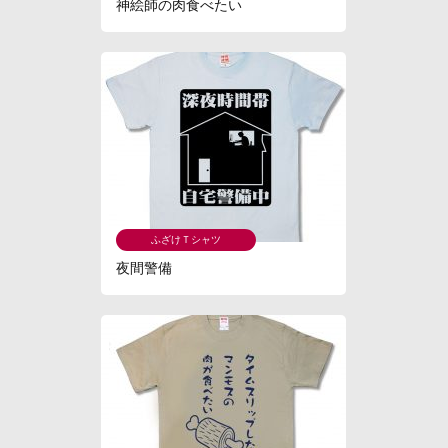
神絵師の肉食べたい
ふざけＴシャツ
夜間警備