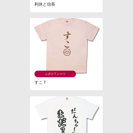
利休と信長
ふざけＴシャツ
すこＴ