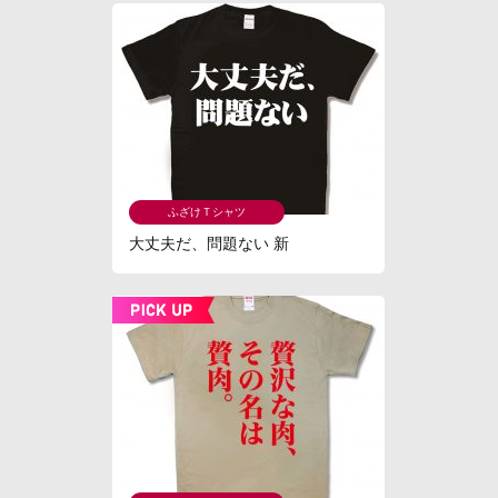
ふざけＴシャツ
大丈夫だ、問題ない 新