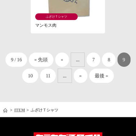
ふざけＴシャツ
マンモス肉
9 / 16
« 先頭
«
...
7
8
9
10
11
...
»
最後 »
>
>
ITEM
ふざけＴシャツ