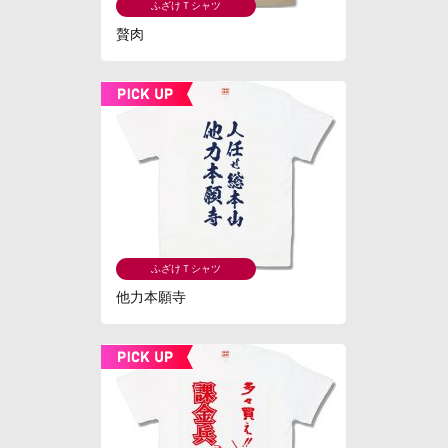
ふざけＴシャツ
贅肉
ふざけＴシャツ
他力本願寺