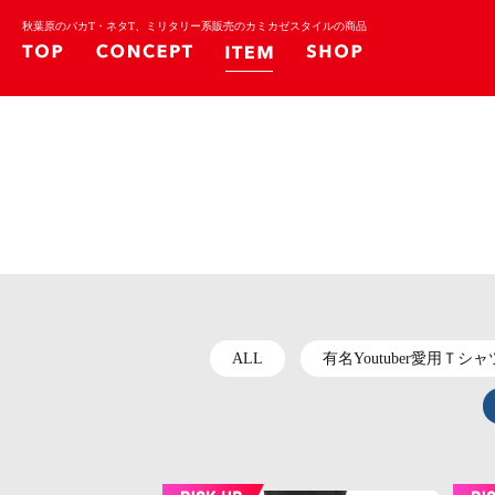
秋葉原のバカT・ネタT、ミリタリー系販売のカミカゼスタイルの商品
ALL
有名Youtuber愛用Ｔシャ