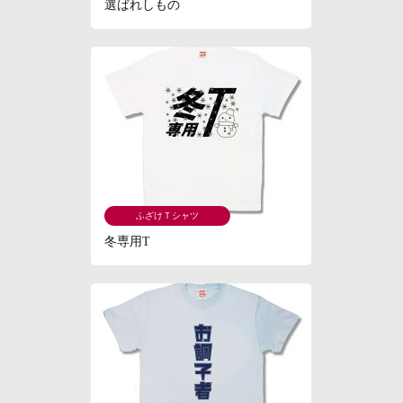
選ばれしもの
ふざけＴシャツ
冬専用T