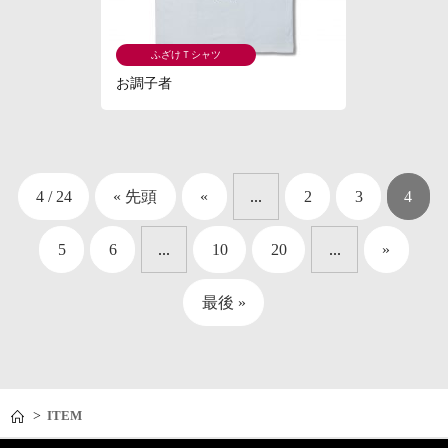
ふざけＴシャツ
お調子者
4 / 24
« 先頭
«
...
2
3
4
5
6
...
10
20
...
»
最後 »
>
ITEM