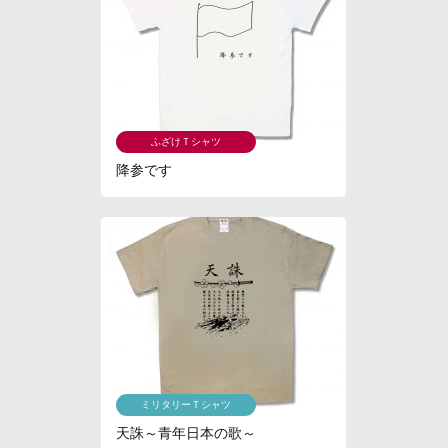
ふざけＴシャツ
降参です
ミリタリーＴシャツ
天誅～青年日本の歌～